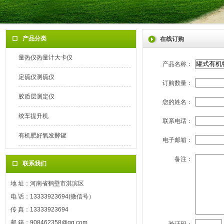
产品分类
在线订购
量热仪热量计大卡仪
产品名称：
定硫仪测硫仪
订购数量：
胶质层测定仪
您的姓名：
绞车提升机
联系电话：
有机肥好氧发酵罐
电子邮箱：
备注：
联系我们
地 址：河南省鹤壁市淇滨区
电 话：13333923694(微信号）
传 真：13333923694
邮 箱：908462358@qq.com