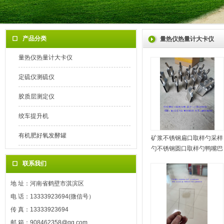
产品分类
量热仪热量计大卡仪
量热仪热量计大卡仪
定硫仪测硫仪
胶质层测定仪
绞车提升机
有机肥好氧发酵罐
矿浆不锈钢扁口取样勺采样
勺不锈钢圆口取样勺鸭嘴巴
联系我们
地 址：河南省鹤壁市淇滨区
电 话：13333923694(微信号）
传 真：13333923694
邮 箱：908462358@qq.com