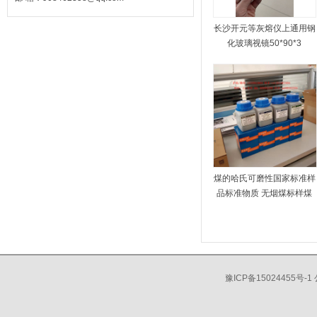
长沙开元等灰熔仪上通用钢
化玻璃视镜50*90*3
煤的哈氏可磨性国家标准样
品标准物质 无烟煤标样煤
豫ICP备15024455号-1