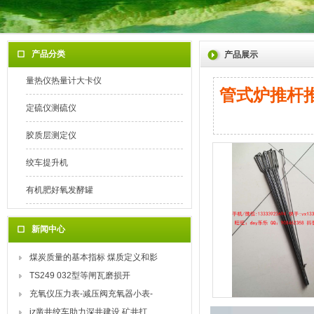
产品分类
产品展示
量热仪热量计大卡仪
管式炉推杆
定硫仪测硫仪
胶质层测定仪
绞车提升机
有机肥好氧发酵罐
新闻中心
煤炭质量的基本指标 煤质定义和影
TS249 032型等闸瓦磨损开
充氧仪压力表-减压阀充氧器小表-
jz凿井绞车助力深井建设 矿井打