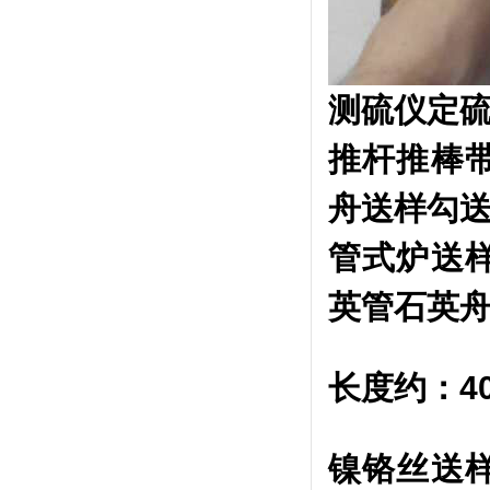
测硫仪定
推杆推棒
舟送样勾送
管式炉送
英管石英
长度约：4
镍铬丝送