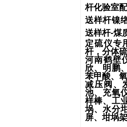
杆化验室
送样杆镍
送样杆-煤
定硫仪专
杆，分体
河南鹤壁
欣、明鹏
苯甲酸、
减压阀、
池、充氧
样棒、工
埚、水分
屏、坩埚