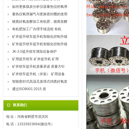
如何更换煤炭分析仪器量热仪的氧弹
量热仪氧弹漏气与更换密封圈的使用
猪粪好氧发酵加工有机肥，猪粪发酵
有机肥加工厂办理手续流程 有机
矿井提升绞车提升机智能化控制升级
矿井提升绞车提升机智能化控制升级
JK-3.5提升绞车增加后备保护
矿用提升绞车 矿井提升机 矿用
矿井绞车提升机质量承诺 质量方针
矿井绞车提升机（井架） 矿用设备
智能密封式高温无臭塔式鸡粪好氧发
通过ISO9001:2015 质
联系我们
地 址：河南省鹤壁市淇滨区
电 话：13333923694(微信号）