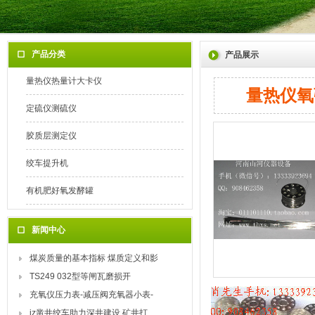
产品分类
产品展示
量热仪热量计大卡仪
量热仪氧弹
定硫仪测硫仪
胶质层测定仪
绞车提升机
有机肥好氧发酵罐
新闻中心
煤炭质量的基本指标 煤质定义和影
TS249 032型等闸瓦磨损开
充氧仪压力表-减压阀充氧器小表-
jz凿井绞车助力深井建设 矿井打