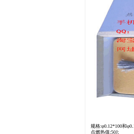
规格:φ0.12*100和φ0.
点燃热值:50J;