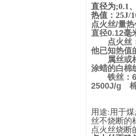
直径为;0.1、
热值：25J/1
点火丝/量
直径0.12
点火丝：直径
他已知热值
属丝或棉线
涂蜡的白棉
铁丝：670
2500J/g 
用途:用于煤
丝不烧断的棉
点火丝烧断