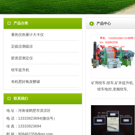
产品分类
产品中心
量热仪热量计大卡仪
定硫仪测硫仪
胶质层测定仪
绞车提升机
有机肥好氧发酵罐
矿用绞车,绞车,矿井提升机,
绞车电控,变频绞车,
联系我们
地 址：河南省鹤壁市淇滨区
电 话：13333923694(微信号）
传 真：13333923694
邮 箱：908462358@qq.com