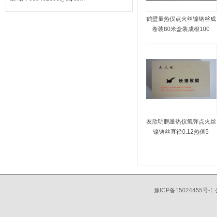
鹤壁量热仪点火丝镍铬丝成
卷装80米盒装成根100
友欣明鹏量热仪氧弹点火丝
镍铬丝直径0.12热值5
豫ICP备15024455号-1